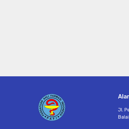
Ala
Jl. P
Balai