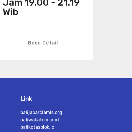
Jam 19.00 - 21.19
Wib
Baca Detail
Link
pafijabarciamis.org
pafiwakatobi.or.id
pafikotasolok.id