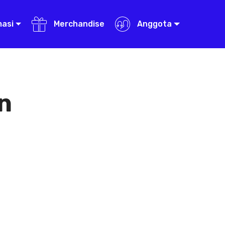
masi
Merchandise
Anggota
n