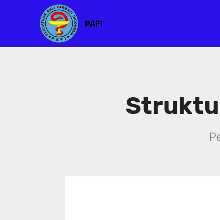
PAFI
Struktu
P