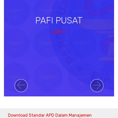
PAFI PUSAT
pafi.id
Previous
Next
Download Standar APD Dalam Manajemen